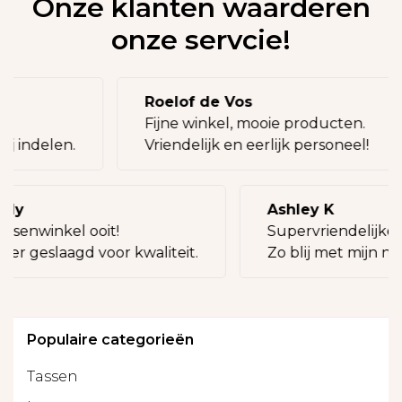
Onze klanten waarderen
onze servcie!
Roelof de Vos
g!
Fijne winkel, mooie producten.
bij indelen.
Vriendelijk en eerlijk personeel!
lly
Ashley K
assenwinkel ooit!
Supervriendelijke 
eer geslaagd voor kwaliteit.
Zo blij met mijn ni
Populaire categorieën
Tassen