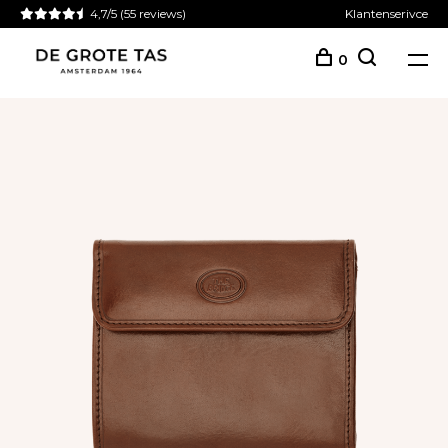
4,7/5
(55 reviews)
Klantenserivce
0