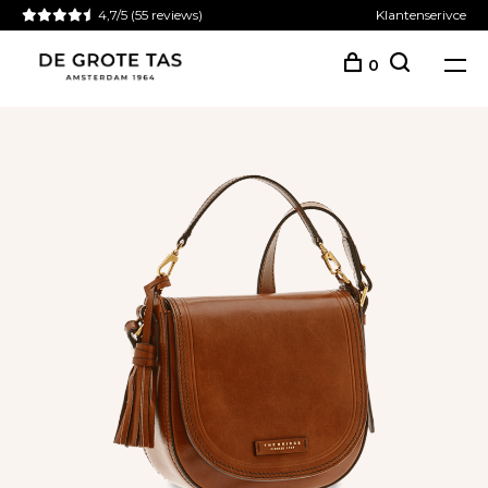
4,7/5
(55 reviews)
Klantenserivce
0