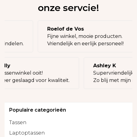
onze servcie!
Roelof de Vos
!
Fijne winkel, mooie producten.
ij indelen.
Vriendelijk en eerlijk personeel!
illy
Ashley K
tassenwinkel ooit!
Supervriendelijke
keer geslaagd voor kwaliteit.
Zo blij met mijn n
Populaire categorieën
Tassen
Laptoptassen