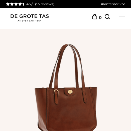
4,7/5
(55 reviews)
Klantenserivce
0