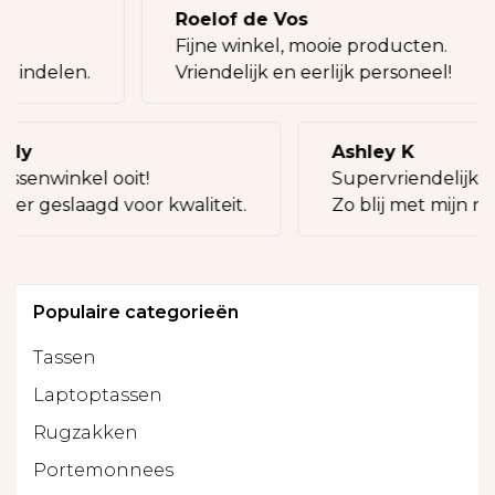
Roelof de Vos
g!
Fijne winkel, mooie producten.
ij indelen.
Vriendelijk en eerlijk personeel!
illy
Ashley K
assenwinkel ooit!
Supervriendelijke 
keer geslaagd voor kwaliteit.
Zo blij met mijn ni
Populaire categorieën
Tassen
Laptoptassen
Rugzakken
Portemonnees