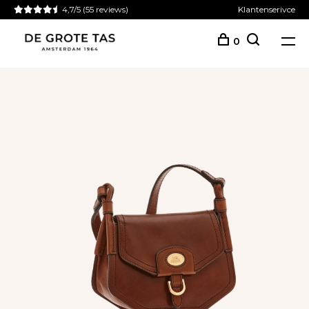
4,7/5
(55 reviews)
Klantenserivce
0