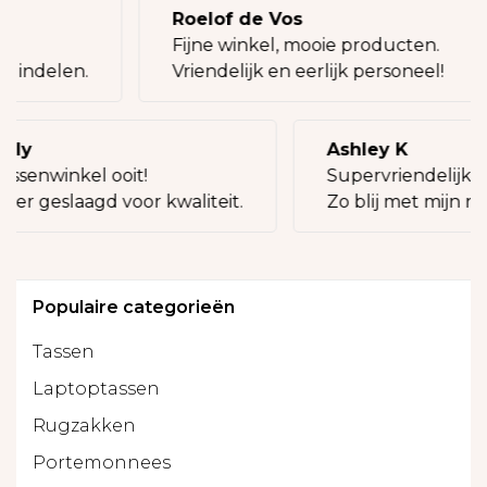
Roelof de Vos
g!
Fijne winkel, mooie producten.
ij indelen.
Vriendelijk en eerlijk personeel!
illy
Ashley K
assenwinkel ooit!
Supervriendelijke 
keer geslaagd voor kwaliteit.
Zo blij met mijn ni
Populaire categorieën
Tassen
Laptoptassen
Rugzakken
Portemonnees