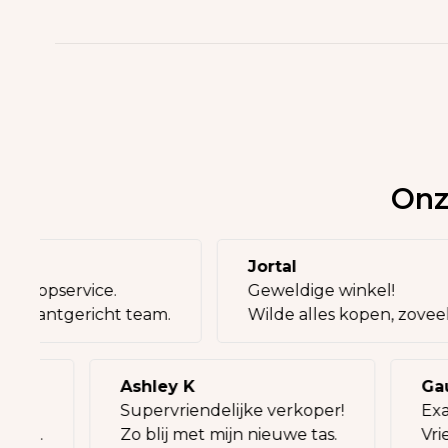
Onz
ria
Jortal
ak en topservice.
Geweldige winkel!
ment, klantgericht team.
Wilde alles kopen, zo
Ashley K
Gauth
Supervriendelijke verkoper!
Exact 
it.
Zo blij met mijn nieuwe tas.
Vriend