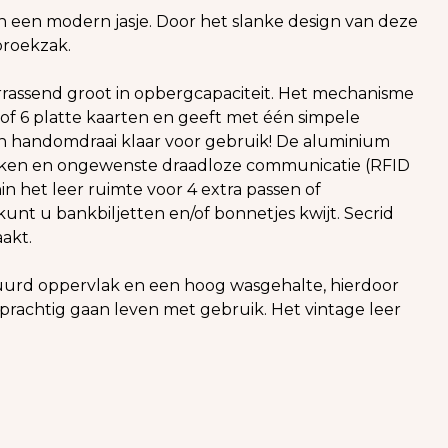
d in een modern jasje. Door het slanke design van deze
broekzak.
rrassend groot in opbergcapaciteit. Het mechanisme
s of 6 platte kaarten en geeft met één simpele
een handomdraai klaar voor gebruik! De aluminium
eken en ongewenste draadloze communicatie (RFID
in het leer ruimte voor 4 extra passen of
kunt u bankbiljetten en/of bonnetjes kwijt. Secrid
akt.
uurd oppervlak en een hoog wasgehalte, hierdoor
l prachtig gaan leven met gebruik. Het vintage leer