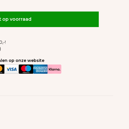
t op voorraad
,-!
)
talen op onze website