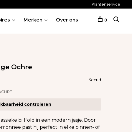
Klantenserivce
ires
Merken
Over ons
0
tage Ochre
Secrid
OCHRE
kbaarheid controleren
assieke billfold in een modern jasje. Door
monnee past hij perfect in elke binnen- of