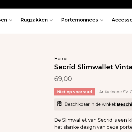
sen
Rugzakken
Portemonnees
Accesso
Home
Secrid Slimwallet Vin
69,00
Niet op voorraad
Artikelcode
SV-
Beschikbaar in de winkel:
Beschi
De Slimwallet van Secrid is een kl
het slanke design van deze porte