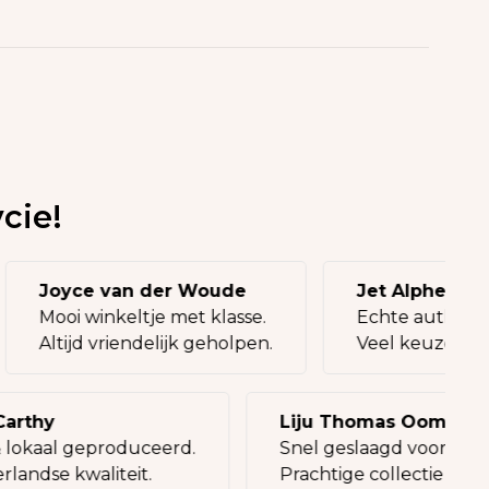
cie!
Joyce van der Woude
Jet Alphen
Mooi winkeltje met klasse.
Echte authe
Altijd vriendelijk geholpen.
Veel keuze, 
thy
Liju Thomas Oommen
okaal geproduceerd.
Snel geslaagd voor een ca
dse kwaliteit.
Prachtige collectie tassen.