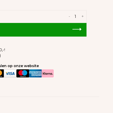
-
+
,-!
)
talen op onze website