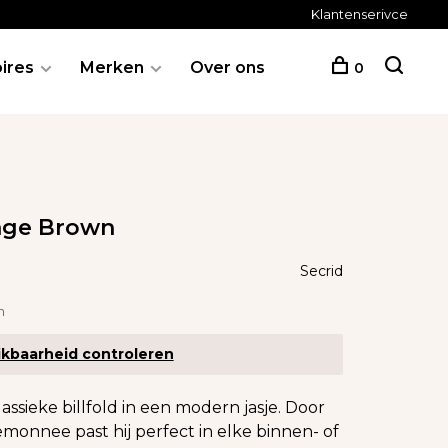
Klantenserivce
ires
Merken
Over ons
0
tage Brown
Secrid
n
kbaarheid controleren
assieke billfold in een modern jasje. Door
monnee past hij perfect in elke binnen- of