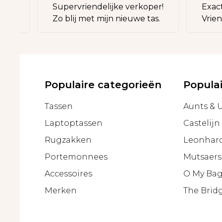
Supervriendelijke verkoper!
Exact wa
.
Zo blij met mijn nieuwe tas.
Vriendel
Populaire categorieën
Popula
Tassen
Aunts & 
Laptoptassen
Castelijn
Rugzakken
Leonhar
Portemonnees
Mutsaers
Accessoires
O My Ba
Merken
The Brid