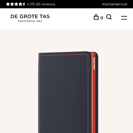
4,7/5
(55 reviews)
Klantenserivce
0