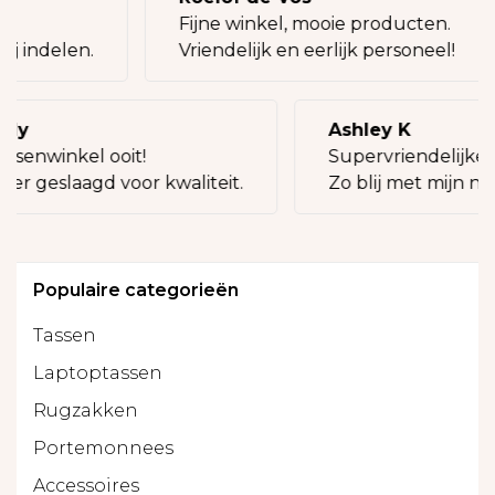
eg!
Fijne winkel, mooie producten.
bij indelen.
Vriendelijk en eerlijk personeel!
lly
Ashley K
assenwinkel ooit!
Supervriendelijke 
eer geslaagd voor kwaliteit.
Zo blij met mijn nie
Populaire categorieën
Tassen
Laptoptassen
Rugzakken
Portemonnees
Accessoires