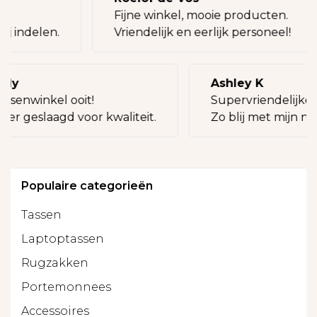
g!
Fijne winkel, mooie producten.
bij indelen.
Vriendelijk en eerlijk personeel!
lly
Ashley K
assenwinkel ooit!
Supervriendelijke 
eer geslaagd voor kwaliteit.
Zo blij met mijn ni
Populaire categorieën
Tassen
Laptoptassen
Rugzakken
Portemonnees
Accessoires