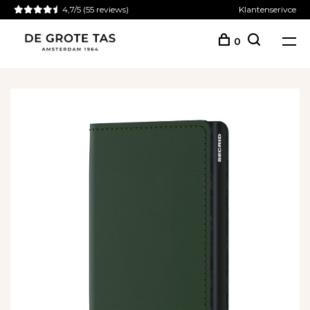
4,7/5
(55 reviews)
Klantenserivce
0