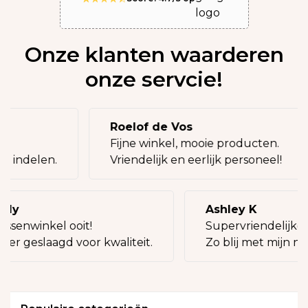
Onze klanten waarderen
onze servcie!
Roelof de Vos
g!
Fijne winkel, mooie producten.
ij indelen.
Vriendelijk en eerlijk personeel!
illy
Ashley K
assenwinkel ooit!
Supervriendelijke 
keer geslaagd voor kwaliteit.
Zo blij met mijn ni