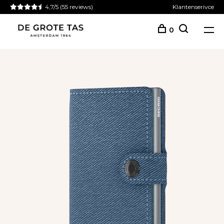
4,7/5
(55 reviews)
Klantenserivce
0