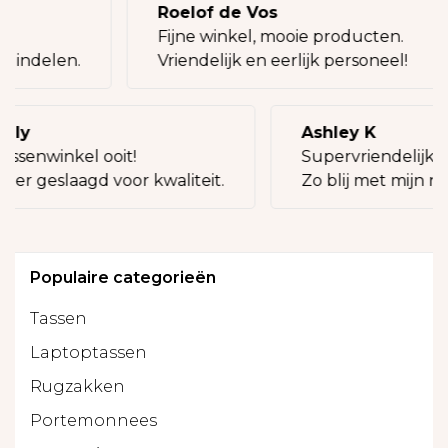
Roelof de Vos
g!
Fijne winkel, mooie producten.
ij indelen.
Vriendelijk en eerlijk personeel!
illy
Ashley K
assenwinkel ooit!
Supervriendelijke 
keer geslaagd voor kwaliteit.
Zo blij met mijn ni
Populaire categorieën
Tassen
Laptoptassen
Rugzakken
Portemonnees