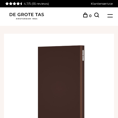
4,7/5
(55 reviews)
Klantenserivce
0