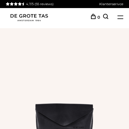
4,7/5
(55 reviews)
Klantenserivce
0