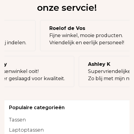
onze servcie!
Roelof de Vos
eg!
Fijne winkel, mooie producten.
bij indelen.
Vriendelijk en eerlijk personeel!
lly
Ashley K
ssenwinkel ooit!
Supervriendelijke 
eer geslaagd voor kwaliteit.
Zo blij met mijn nie
Populaire categorieën
Tassen
Laptoptassen