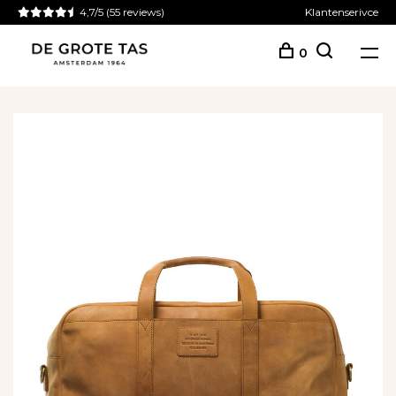
4,7/5
(55 reviews)
Klantenserivce
0