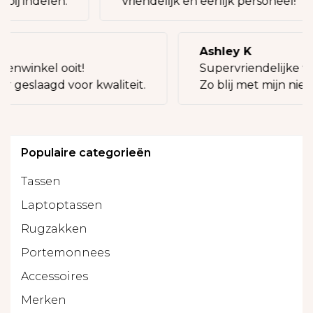
 bij indelen.
Vriendelijk en eerlijk personeel!
ly
Ashley K
senwinkel ooit!
Supervriendelijke ve
er geslaagd voor kwaliteit.
Zo blij met mijn nieu
Populaire categorieën
Tassen
Laptoptassen
Rugzakken
Portemonnees
Accessoires
Merken