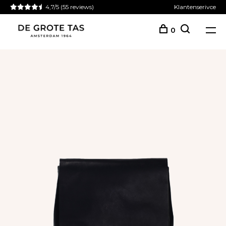
4,7/5
(55 reviews)
Klantenserivce
0