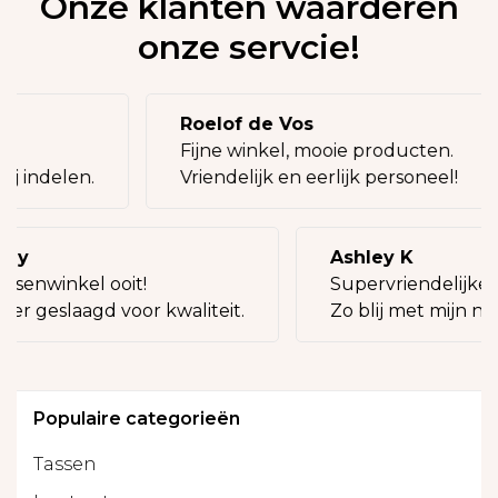
Onze klanten waarderen
onze servcie!
Roelof de Vos
eg!
Fijne winkel, mooie producten.
bij indelen.
Vriendelijk en eerlijk personeel!
lly
Ashley K
assenwinkel ooit!
Supervriendelijke 
eer geslaagd voor kwaliteit.
Zo blij met mijn nie
Populaire categorieën
Tassen