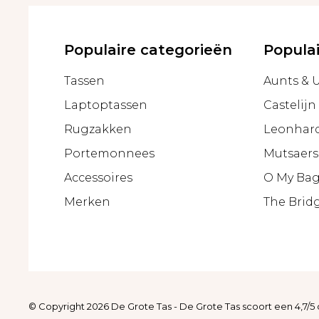
Populaire categorieën
Popula
Tassen
Aunts & 
Laptoptassen
Castelijn
Rugzakken
Leonhar
Portemonnees
Mutsaers
Accessoires
O My Ba
Merken
The Brid
© Copyright 2026 De Grote Tas
-
De Grote Tas
scoort een
4,7
/
5