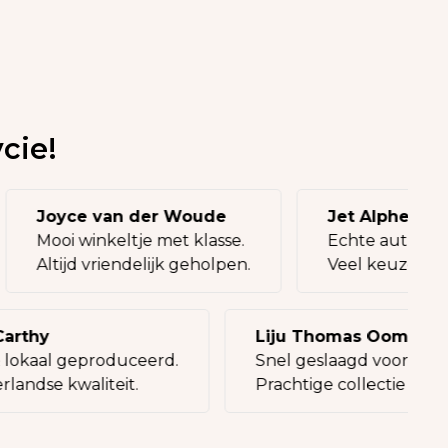
cie!
Joyce van der Woude
Jet Alphena
Mooi winkeltje met klasse.
Echte authen
Altijd vriendelijk geholpen.
Veel keuze, 
rthy
Liju Thomas Oommen
okaal geproduceerd.
Snel geslaagd voor een c
ndse kwaliteit.
Prachtige collectie tassen.