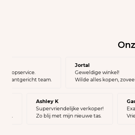
Onz
ia
Jortal
k en topservice.
Geweldige winkel!
ment, klantgericht team.
Wilde alles kopen, zov
Ashley K
Gauth
Supervriendelijke verkoper!
Exact
eit.
Zo blij met mijn nieuwe tas.
Vrien