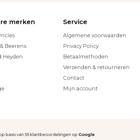
ire merken
Service
Uncles
Algemene voorwaarden
 & Beerens
Privacy Policy
d Heyden
Betaalmethoden
Verzenden & retourneren
g
Contact
ge
Mijn account
op basis van
55
klantbeoordelingen op
Google