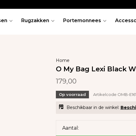
sen
Rugzakken
Portemonnees
Accesso
Home
O My Bag Lexi Black W
179,00
Op voorraad
Artikelcode
OMB-E1
Beschikbaar in de winkel:
Beschi
Aantal: