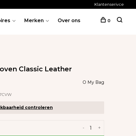
Klantenserivce
ires
Merken
Over ons
0
oven Classic Leather
O My Bag
67CVW
kbaarheid controleren
-
+