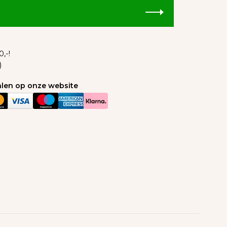
,-!
)
talen op onze website