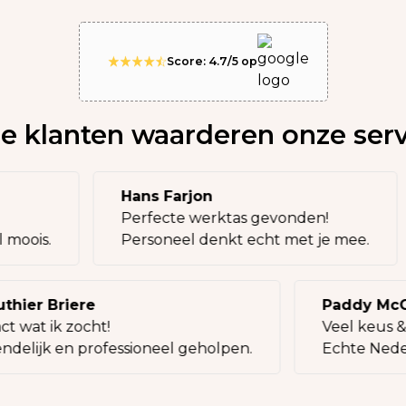
Score: 4.7/5 op
e klanten waarderen onze serv
Hans Farjon
Perfecte werktas gevonden!
eel moois.
Personeel denkt echt met je mee.
ier Briere
Paddy McCa
 wat ik zocht!
Veel keus & l
delijk en professioneel geholpen.
Echte Nederla