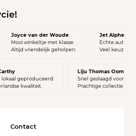
cie!
Joyce van der Woude
Jet Alphen
Mooi winkeltje met klasse.
Echte authe
Altijd vriendelijk geholpen.
Veel keuze, 
thy
Liju Thomas Oommen
okaal geproduceerd.
Snel geslaagd voor een ca
ndse kwaliteit.
Prachtige collectie tassen.
Contact