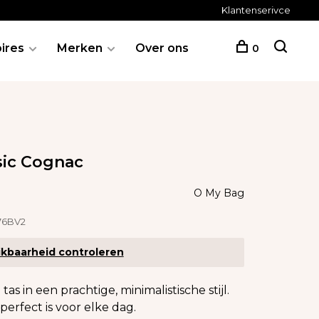
Klantenserivce
ires
Merken
Over ons
0
sic Cognac
O My Bag
6BV2
kbaarheid controleren
as in een prachtige, minimalistische stijl.
erfect is voor elke dag.