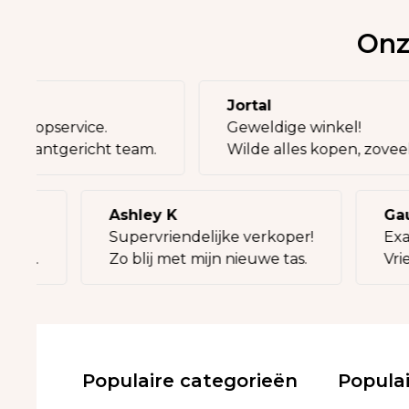
Onz
ia
Jortal
ak en topservice.
Geweldige winkel!
ment, klantgericht team.
Wilde alles kopen, zov
Ashley K
Gauth
Supervriendelijke verkoper!
Exact 
it.
Zo blij met mijn nieuwe tas.
Vriend
Populaire categorieën
Popula