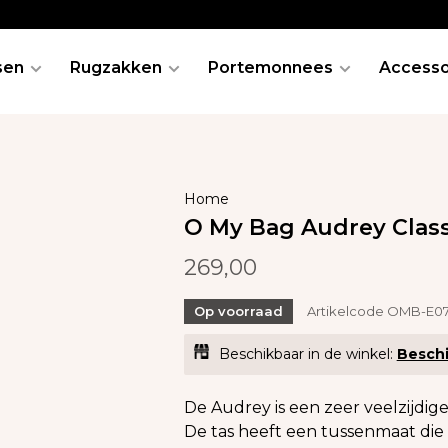
sen
Rugzakken
Portemonnees
Accesso
Home
O My Bag Audrey Clas
269,00
Op voorraad
Artikelcode
OMB-E07
Beschikbaar in de winkel:
Beschi
De Audrey is een zeer veelzijdige t
De tas heeft een tussenmaat die p