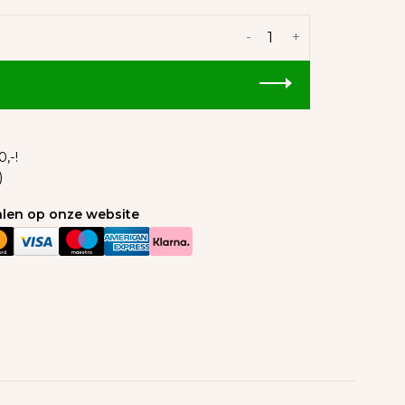
-
+
,-!
)
talen op onze website