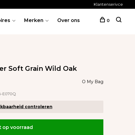
Klantenserivce
ires
Merken
Over ons
0
er Soft Grain Wild Oak
O My Bag
-E070Q
kbaarheid controleren
t op voorraad