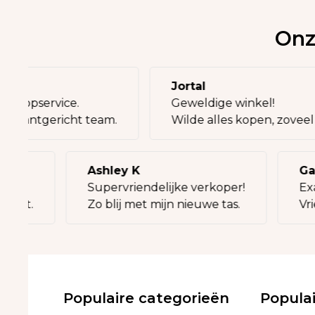
Onz
a
Jortal
k en topservice.
Geweldige winkel!
ent, klantgericht team.
Wilde alles kopen, zove
Ashley K
Gaut
Supervriendelijke verkoper!
Exact
eit.
Zo blij met mijn nieuwe tas.
Vrie
Populaire categorieën
Popula