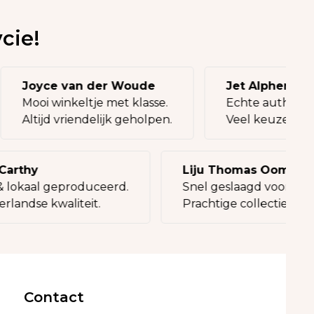
cie!
Joyce van der Woude
Jet Alphena
Mooi winkeltje met klasse.
Echte authen
Altijd vriendelijk geholpen.
Veel keuze, t
rthy
Liju Thomas Oommen
lokaal geproduceerd.
Snel geslaagd voor een c
andse kwaliteit.
Prachtige collectie tassen
Contact