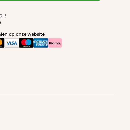
,-!
)
talen op onze website