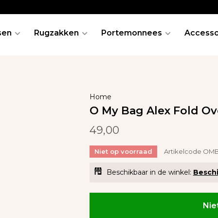
sen
Rugzakken
Portemonnees
Accesso
Home
O My Bag Alex Fold Ov
49,00
Niet op voorraad
Artikelcode
OMB
Beschikbaar in de winkel:
Beschi
Nie