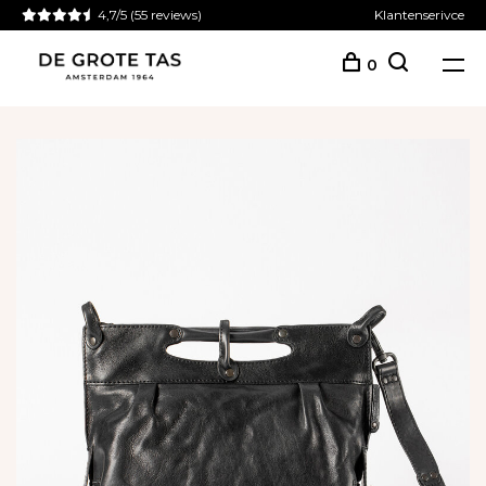
4,7/5
(55 reviews)
Klantenserivce
0