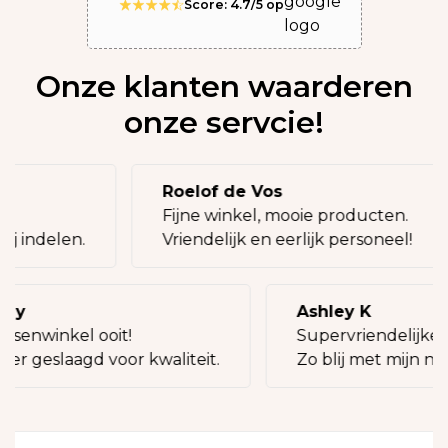
Score: 4.7/5 op
Onze klanten waarderen
onze servcie!
Roelof de Vos
eg!
Fijne winkel, mooie producten.
bij indelen.
Vriendelijk en eerlijk personeel!
lly
Ashley K
ssenwinkel ooit!
Supervriendelijke 
eer geslaagd voor kwaliteit.
Zo blij met mijn nie