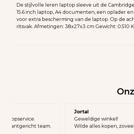
De stijlvolle leren laptop sleeve uit de Cambrid
15.6 inch laptop, A4 documenten, een oplader en 
voor extra bescherming van de laptop. Op de ach
ritsvak. Afmetingen: 38x27x3 cm Gewicht: 0.510 
Onz
ia
Jortal
ak en topservice.
Geweldige winkel!
ment, klantgericht team.
Wilde alles kopen, zov