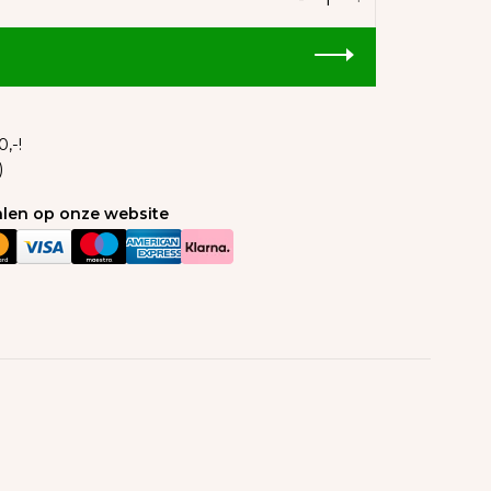
,-!
)
talen op onze website