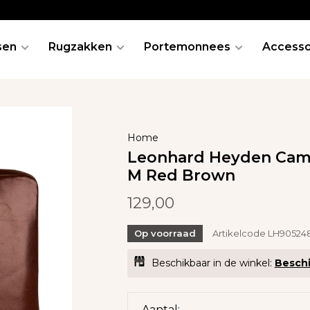
sen
Rugzakken
Portemonnees
Accesso
Home
Leonhard Heyden Camb
M Red Brown
129,00
Op voorraad
Artikelcode
LH90524
Beschikbaar in de winkel:
Beschi
Aantal: