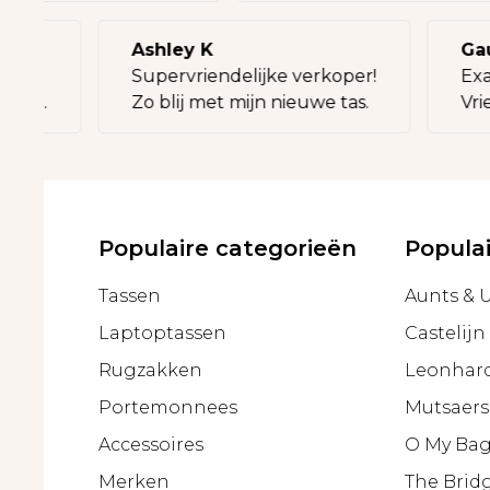
Ashley K
Gauth
Supervriendelijke verkoper!
Exact 
it.
Zo blij met mijn nieuwe tas.
Vriend
Populaire categorieën
Popula
Tassen
Aunts & 
Laptoptassen
Castelijn
Rugzakken
Leonhar
Portemonnees
Mutsaers
Accessoires
O My Ba
Merken
The Brid