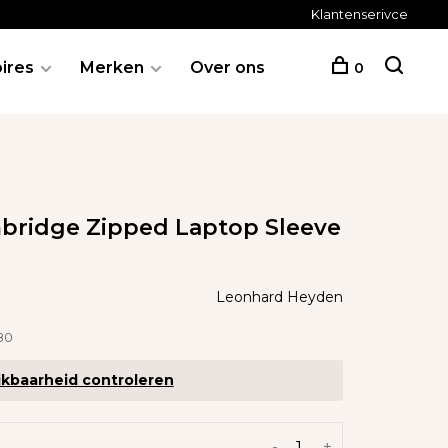
Klantenserivce
ires
Merken
Over ons
0
ridge Zipped Laptop Sleeve
Leonhard Heyden
80
kbaarheid controleren
-
+