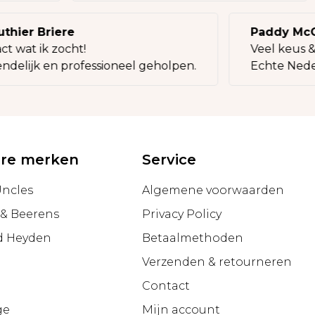
ier Briere
Paddy McCar
wat ik zocht!
Veel keus & l
elijk en professioneel geholpen.
Echte Nederla
ire merken
Service
Uncles
Algemene voorwaarden
 & Beerens
Privacy Policy
d Heyden
Betaalmethoden
Verzenden & retourneren
g
Contact
ge
Mijn account