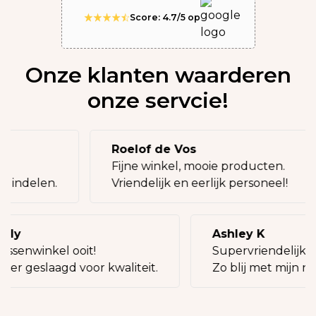
Score: 4.7/5 op
Onze klanten waarderen
onze servcie!
Roelof de Vos
g!
Fijne winkel, mooie producten.
ij indelen.
Vriendelijk en eerlijk personeel!
illy
Ashley K
assenwinkel ooit!
Supervriendelijke 
keer geslaagd voor kwaliteit.
Zo blij met mijn ni