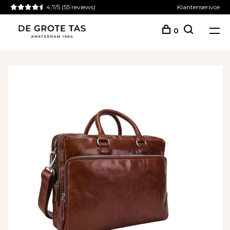
4,7/5
(55 reviews)
Klantenserivce
0