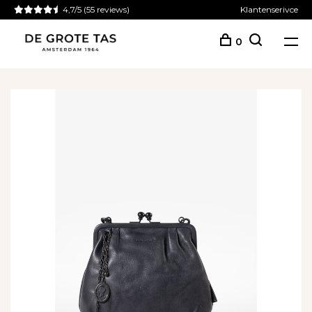
4,7/5
(55 reviews)
Klantenserivce
0