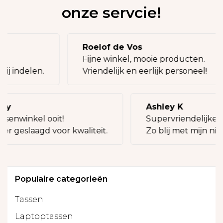
onze servcie!
Roelof de Vos
eg!
Fijne winkel, mooie producten.
bij indelen.
Vriendelijk en eerlijk personeel!
lly
Ashley K
ssenwinkel ooit!
Supervriendelijke v
eer geslaagd voor kwaliteit.
Zo blij met mijn nie
Populaire categorieën
Tassen
Laptoptassen