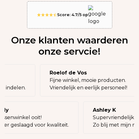
Score: 4.7/5 op
Onze klanten waarderen
onze servcie!
Roelof de Vos
g!
Fijne winkel, mooie producten.
ij indelen.
Vriendelijk en eerlijk personeel!
illy
Ashley K
assenwinkel ooit!
Supervriendelijke 
keer geslaagd voor kwaliteit.
Zo blij met mijn ni