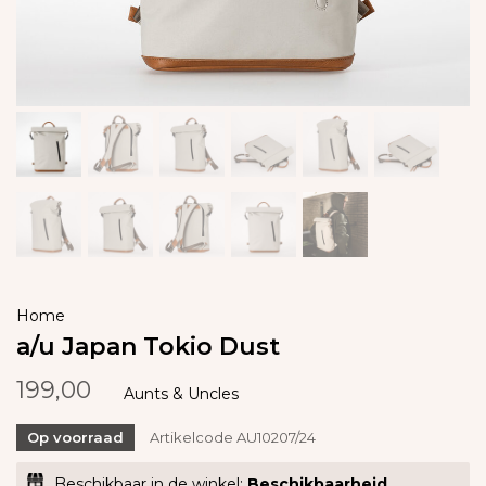
Home
a/u Japan Tokio Dust
199,00
Aunts & Uncles
Op voorraad
Artikelcode
AU10207/24
Beschikbaar in de winkel:
Beschikbaarheid