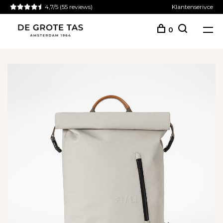
4,7/5
(55 reviews)
Klantenserivce
0