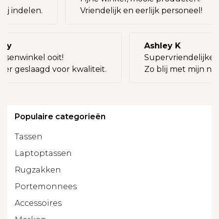
bij indelen.
Vriendelijk en eerlijk personeel!
lly
Ashley K
ssenwinkel ooit!
Supervriendelijke v
eer geslaagd voor kwaliteit.
Zo blij met mijn nie
Populaire categorieën
Tassen
Laptoptassen
Rugzakken
Portemonnees
Accessoires