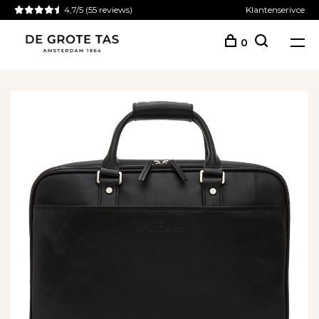
4,7/5
(55 reviews)
Klantenserivce
0