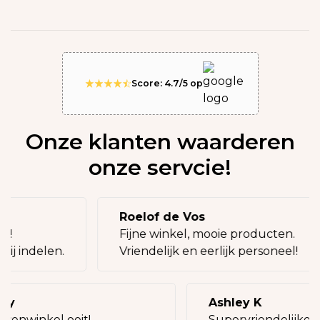
Score: 4.7/5 op
Onze klanten waarderen
onze servcie!
Roelof de Vos
eg!
Fijne winkel, mooie producten.
bij indelen.
Vriendelijk en eerlijk personeel!
lly
Ashley K
ssenwinkel ooit!
Supervriendelijke v