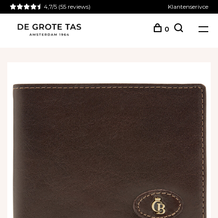
4,7/5
(55 reviews)
Klantenserivce
0