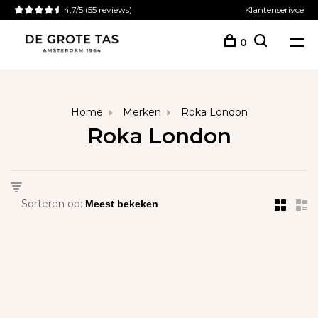
4,7/5
(55 reviews)
Klantenserivce
0
Home
Merken
Roka London
Roka London
Sorteren op: