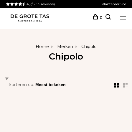
4,7/5
(55 reviews)
Klantenserivce
0
Home
Merken
Chipolo
Chipolo
Sorteren op: