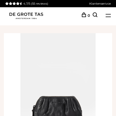
4,7/5
(55 reviews)
Klantenserivce
0