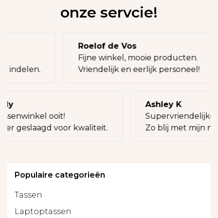
onze servcie!
Roelof de Vos
g!
Fijne winkel, mooie producten.
ij indelen.
Vriendelijk en eerlijk personeel!
illy
Ashley K
assenwinkel ooit!
Supervriendelijke 
keer geslaagd voor kwaliteit.
Zo blij met mijn ni
Populaire categorieën
Tassen
Laptoptassen