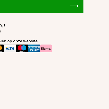
,-!
)
talen op onze website