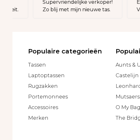
Supervriendelijke verkoper!
Exa
iteit.
Zo blij met mijn nieuwe tas.
Vri
Populaire categorieën
Popula
Tassen
Aunts & 
Laptoptassen
Castelijn
Rugzakken
Leonhar
Portemonnees
Mutsaers
Accessoires
O My Ba
Merken
The Brid