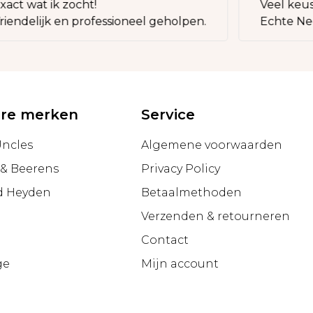
ct wat ik zocht!
Veel keus &
endelijk en professioneel geholpen.
Echte Neder
ire merken
Service
Uncles
Algemene voorwaarden
 & Beerens
Privacy Policy
d Heyden
Betaalmethoden
Verzenden & retourneren
g
Contact
ge
Mijn account