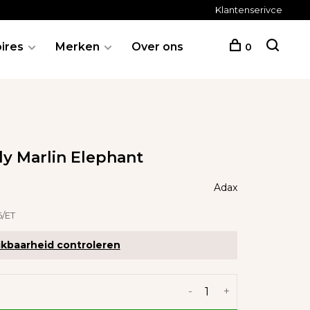
Klantenserivce
ires
Merken
Over ons
0
y Marlin Elephant
Adax
/ET
kbaarheid controleren
-
+