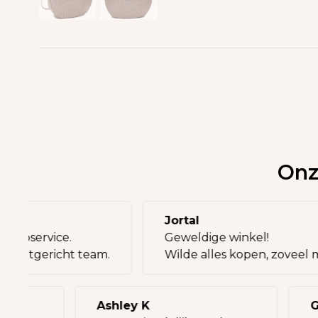
Onz
Jortal
en topservice.
Geweldige winkel!
nt, klantgericht team.
Wilde alles kopen, zovee
Ashley K
Gau