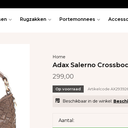
sen
Rugzakken
Portemonnees
Accesso
Home
Adax Salerno Crossbod
299,00
Op voorraad
Artikelcode
AX293926
Beschikbaar in de winkel:
Beschi
Aantal: