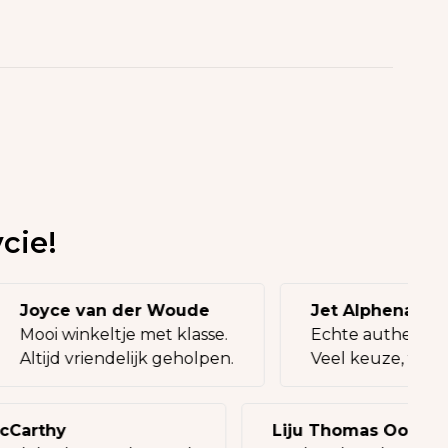
cie!
Joyce van der Woude
Jet Alphenaa
Mooi winkeltje met klasse.
Echte authenti
Altijd vriendelijk geholpen.
Veel keuze, top
arthy
Liju Thomas Oommen