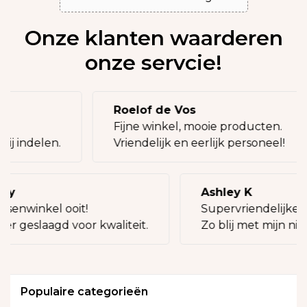
Onze klanten waarderen
onze servcie!
Roelof de Vos
eg!
Fijne winkel, mooie producten.
bij indelen.
Vriendelijk en eerlijk personeel!
lly
Ashley K
ssenwinkel ooit!
Supervriendelijke v
eer geslaagd voor kwaliteit.
Zo blij met mijn nie
Populaire categorieën