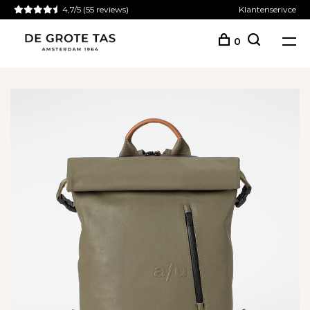
4,7/5
(55 reviews)
Klantenserivce
0