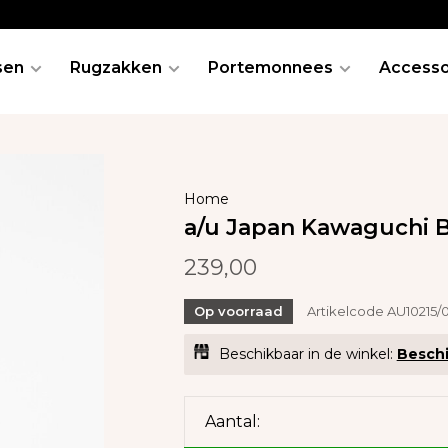
sen
Rugzakken
Portemonnees
Accesso
Home
a/u Japan Kawaguchi 
239,00
Op voorraad
Artikelcode
AU10215/
Beschikbaar in de winkel:
Beschi
Aantal: