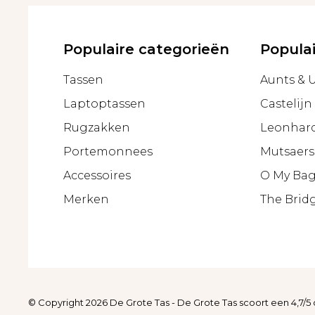
Populaire categorieën
Popula
Tassen
Aunts & 
Laptoptassen
Castelijn
Rugzakken
Leonhar
Portemonnees
Mutsaers
Accessoires
O My Ba
Merken
The Brid
© Copyright 2026 De Grote Tas
-
De Grote Tas
scoort een
4,7
/
5