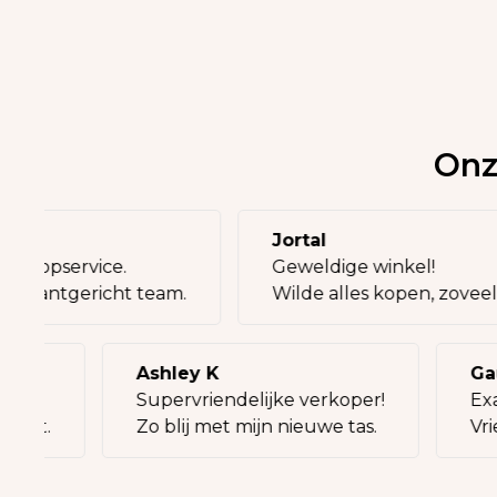
Onz
ia
Jortal
k en topservice.
Geweldige winkel!
ment, klantgericht team.
Wilde alles kopen, zov
Ashley K
Gauth
Supervriendelijke verkoper!
Exact
eit.
Zo blij met mijn nieuwe tas.
Vrien