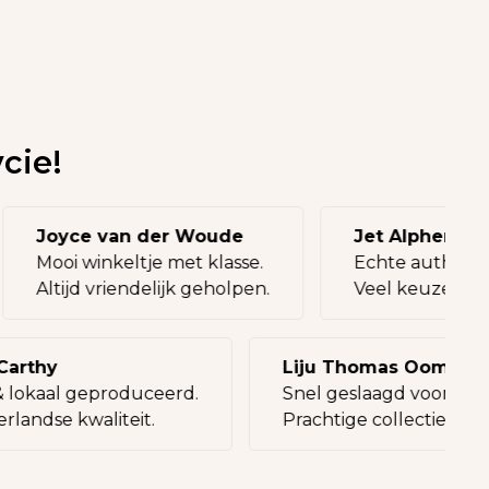
cie!
Joyce van der Woude
Jet Alphena
Mooi winkeltje met klasse.
Echte authen
Altijd vriendelijk geholpen.
Veel keuze, t
rthy
Liju Thomas Oommen
lokaal geproduceerd.
Snel geslaagd voor een c
ndse kwaliteit.
Prachtige collectie tassen.