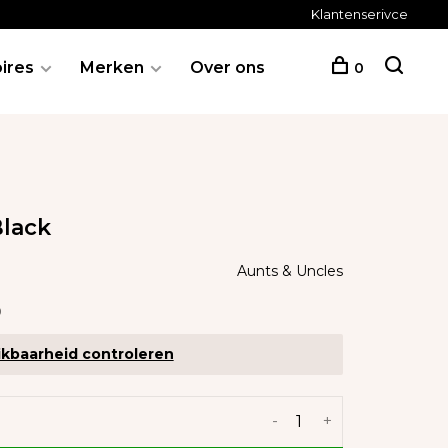
Klantenserivce
ires
Merken
Over ons
0
Black
Aunts & Uncles
0
kbaarheid controleren
-
+