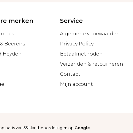
ire merken
Service
Uncles
Algemene voorwaarden
 & Beerens
Privacy Policy
d Heyden
Betaalmethoden
Verzenden & retourneren
g
Contact
ge
Mijn account
op basis van
55
klantbeoordelingen op
Google