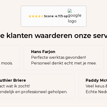
Score: 4.7/5 op
e klanten waarderen onze serv
Hans Farjon
Perfecte werktas gevonden!
eel moois.
Personeel denkt echt met je mee.
ier Briere
Paddy McCa
 wat ik zocht!
Veel keus & 
delijk en professioneel geholpen.
Echte Nederla