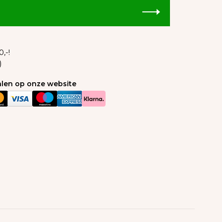
,-!
)
talen op onze website