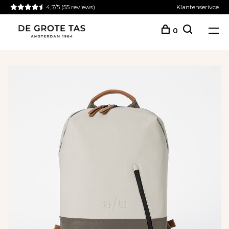
4,7/5
(55 reviews)
Klantenserivce
0