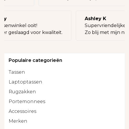
lly
Ashley K
ssenwinkel ooit!
Supervriendelijke 
eer geslaagd voor kwaliteit.
Zo blij met mijn nie
Populaire categorieën
Tassen
Laptoptassen
Rugzakken
Portemonnees
Accessoires
Merken