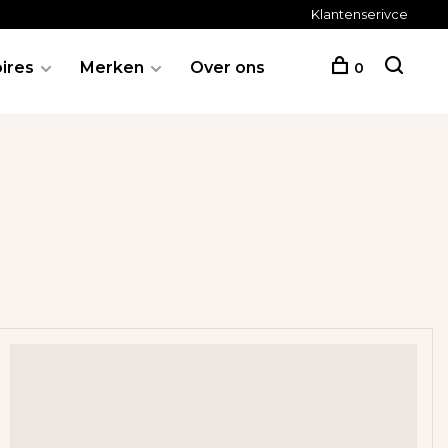
Klantenserivce
ires
Merken
Over ons
0