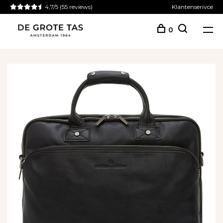
4,7/5
(55 reviews)
Klantenserivce
0