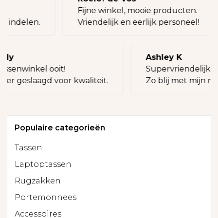
g!
Fijne winkel, mooie producten.
ij indelen.
Vriendelijk en eerlijk personeel!
illy
Ashley K
assenwinkel ooit!
Supervriendelijke 
keer geslaagd voor kwaliteit.
Zo blij met mijn ni
Populaire categorieën
Tassen
Laptoptassen
Rugzakken
Portemonnees
Accessoires