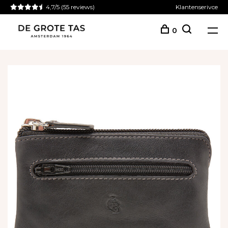
4,7/5
(55 reviews)
Klantenserivce
0