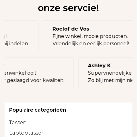
onze servcie!
Roelof de Vos
oeg!
Fijne winkel, mooie producten.
 bij indelen.
Vriendelijk en eerlijk personeel!
ly
Ashley K
senwinkel ooit!
Supervriendelijke v
er geslaagd voor kwaliteit.
Zo blij met mijn nieu
Populaire categorieën
Tassen
Laptoptassen